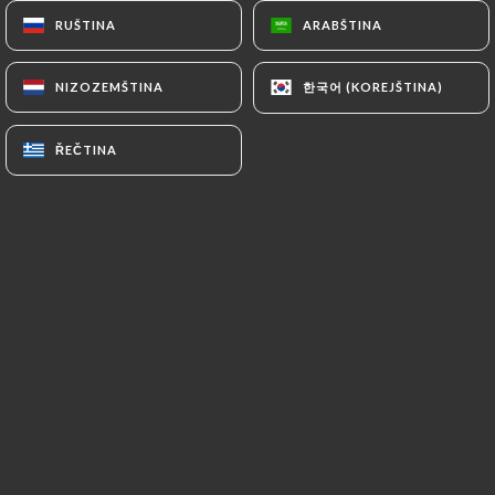
RUŠTINA
RUŠTINA
ARABŠTINA
ARABŠTINA
CS
NABÍDKA
한국어 (KOREJŠTINA)
한국어 (KOREJŠTINA)
NIZOZEMŠTINA
NIZOZEMŠTINA
ŘEČTINA
ŘEČTINA
/
DOMŮ
GALERIE
Galerie