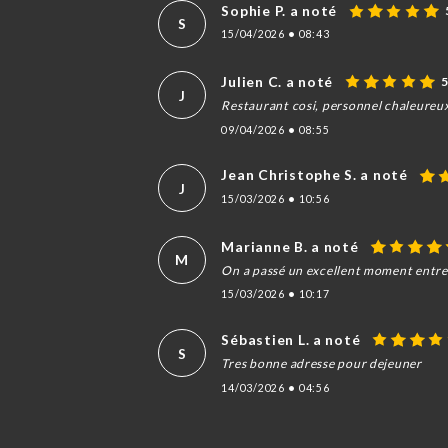
Sophie P. a noté
S
15/04/2026
•
08:43
Julien C. a noté
J
Restaurant cosi, personnel chaleureux
09/04/2026
•
08:55
Jean Christophe S. a noté
J
15/03/2026
•
10:56
Marianne B. a noté
M
On a passé un excellent moment entre a
15/03/2026
•
10:17
Sébastien L. a noté
S
Tres bonne adresse pour dejeuner
14/03/2026
•
04:56