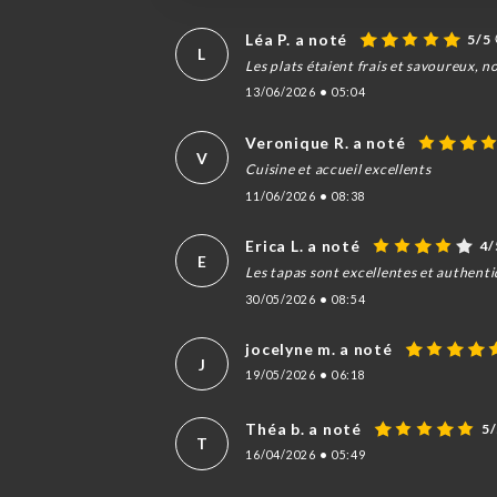
Léa P. a noté
5/5
L
Les plats étaient frais et savoureux, 
13/06/2026
•
05:04
Veronique R. a noté
V
Cuisine et accueil excellents
11/06/2026
•
08:38
Erica L. a noté
4/
E
Les tapas sont excellentes et authentiq
30/05/2026
•
08:54
jocelyne m. a noté
J
19/05/2026
•
06:18
Théa b. a noté
5
T
16/04/2026
•
05:49