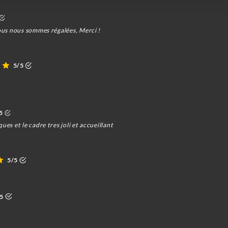
nous nous sommes régalées, Merci !
5/5
5
ues et le cadre tres joli et accueillant
5/5
/5