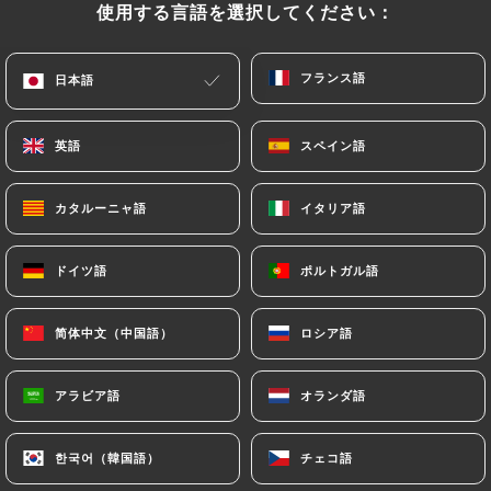
使用する言語を選択してください：
使用する言語を選択してください：
メニュー
JA
フランス語
フランス語
日本語
日本語
英語
英語
スペイン語
スペイン語
カタルーニャ語
カタルーニャ語
イタリア語
イタリア語
/
ホーム
レビュー
レビュー
ドイツ語
ドイツ語
ポルトガル語
ポルトガル語
简体中文（中国語）
简体中文（中国語）
ロシア語
ロシア語
104 Uniitiのレビュー
アラビア語
アラビア語
オランダ語
オランダ語
4.7 / 5
한국어（韓国語）
한국어（韓国語）
チェコ語
チェコ語
100%リアル、検証済みレビュー。