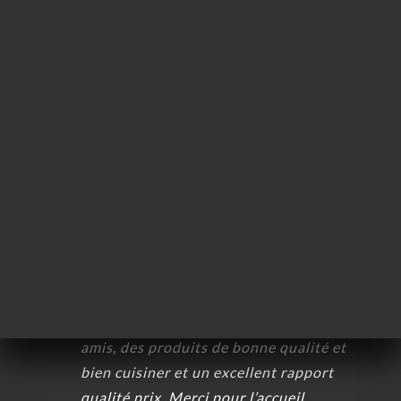
Julien C.の評価
J
5/5
約
Restaurant cosi, personnel chaleureux,
ャ
mets délicieux…
リ
09/04/2026
•
08:55
ビ
Jean Christophe S.の評価
J
ー
4/5
ニ
15/03/2026
•
10:56
ー
絡
Marianne B.の評価
M
5/5
On a passé un excellent moment entre
amis, des produits de bonne qualité et
bien cuisiner et un excellent rapport
qualité prix. Merci pour l’accueil.